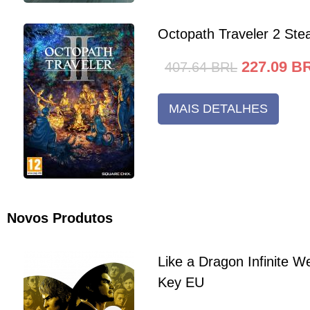
Octopath Traveler 2 St
227.09
B
407.64
BRL
MAIS DETALHES
Novos Produtos
Like a Dragon Infinite 
Key EU