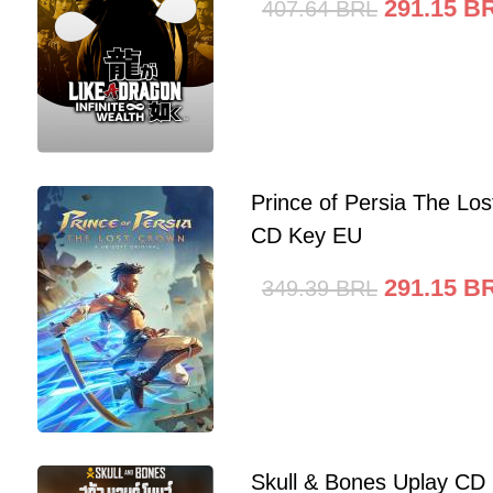
291.15
B
407.64
BRL
Prince of Persia The Lo
CD Key EU
291.15
B
349.39
BRL
Skull & Bones Uplay CD