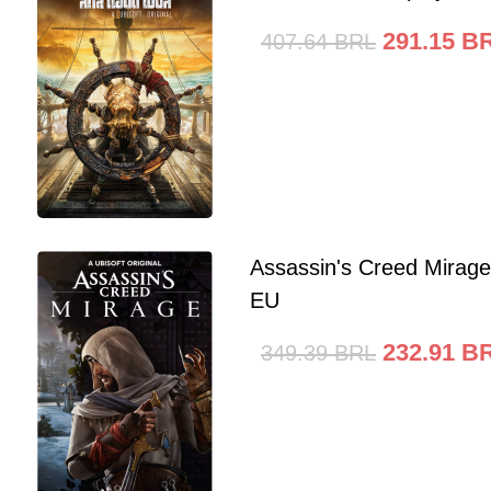
291.15
B
407.64
BRL
Assassin's Creed Mirag
EU
232.91
B
349.39
BRL