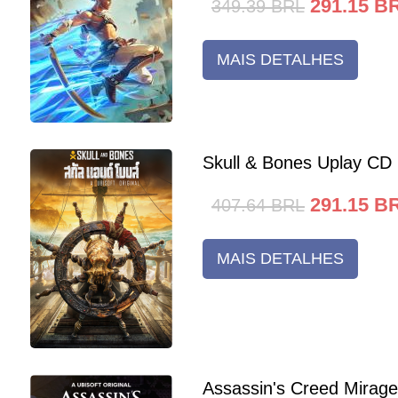
291.15
B
349.39
BRL
MAIS DETALHES
Skull & Bones Uplay CD
291.15
B
407.64
BRL
MAIS DETALHES
Assassin's Creed Mirag