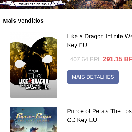
Mais vendidos
Like a Dragon Infinite 
Key EU
291.15
B
407.64
BRL
MAIS DETALHES
Prince of Persia The Lo
CD Key EU