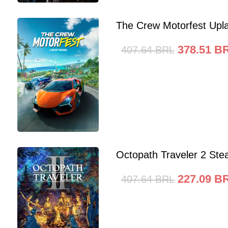
The Crew Motorfest Upl
378.51
B
407.64
BRL
Octopath Traveler 2 St
227.09
B
407.64
BRL