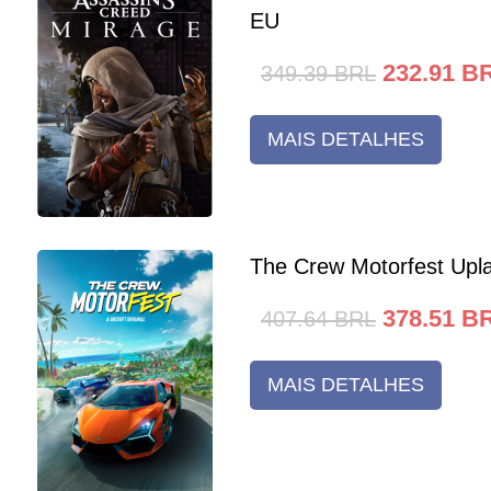
EU
232.91
B
349.39
BRL
MAIS DETALHES
The Crew Motorfest Upl
378.51
B
407.64
BRL
MAIS DETALHES